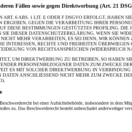
nderen Fällen sowie gegen Direktwerbung (Art. 21 DS
. 6 ABS. 1 LIT. E ODER F DSGVO ERFOLGT, HABEN SIE
ION ERGEBEN, GEGEN DIE VERARBEITUNG IHRER PERSO
AUF DIESE BESTIMMUNGEN GESTÜTZTES PROFILING. DIE
 SIE DIESER DATENSCHUTZERKLÄRUNG. WENN SIE WID
NICHT MEHR VERARBEITEN, ES SEI DENN, WIR KÖNNE
RE INTERESSEN, RECHTE UND FREIHEITEN ÜBERWIEGEN
IDIGUNG VON RECHTSANSPRÜCHEN (WIDERSPRUCH NACH 
T, UM DIREKTWERBUNG ZU BETREIBEN, SO HABEN SIE 
FFENDER PERSONENBEZOGENER DATEN ZUM ZWECKE D
OWEIT ES MIT SOLCHER DIREKTWERBUNG IN VERBINDUNG 
 DATEN ANSCHLIESSEND NICHT MEHR ZUM ZWECKE D
).
e
eschwerderecht bei einer Aufsichtsbehörde, insbesondere in dem Mitg
stoßes zu. Das Beschwerderecht besteht unbeschadet anderweitiger verw