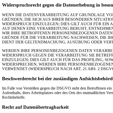
Widerspruchsrecht gegen die Datenerhebung in beso
WENN DIE DATENVERARBEITUNG AUF GRUNDLAGE VON ART
GRÜNDEN, DIE SICH AUS IHRER BESONDEREN SITUAT
WIDERSPRUCH EINZULEGEN; DIES GILT AUCH FÜR EIN 
AUF DENEN EINE VERARBEITUNG BERUHT, ENTNEHMEN
WIR IHRE BETROFFENEN PERSONENBEZOGENEN DATEN 
GRÜNDE FÜR DIE VERARBEITUNG NACHWEISEN, DIE IH
DIENT DER GELTENDMACHUNG, AUSÜBUNG ODER VERTE
WERDEN IHRE PERSONENBEZOGENEN DATEN VERARBEITE
WIDERSPRUCH GEGEN DIE VERARBEITUNG SIE BETRE
EINZULEGEN; DIES GILT AUCH FÜR DAS PROFILING, S
WIDERSPRECHEN, WERDEN IHRE PERSONENBEZOGENEN
VERWENDET (WIDERSPRUCH NACH ART. 21 ABS. 2 DSGVO
Beschwerde­recht bei der zuständigen Aufsichts­behörd
Im Falle von Verstößen gegen die DSGVO steht den Betroffenen ein B
Aufenthalts, ihres Arbeitsplatzes oder des Orts des mutmaßlichen Ver
Rechtsbehelfe.
Recht auf Daten­übertrag­barkeit