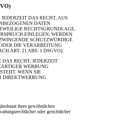
GVO)
 JEDERZEIT DAS RECHT, AUS
NENBEZOGENEN DATEN
 JEWEILIGE RECHTSGRUNDLAGE,
ERSPRUCH EINLEGEN, WERDEN
N ZWINGENDE SCHUTZWÜRDIGE
 ODER DIE VERARBEITUNG
ART. 21 ABS. 1 DSGVO).
DAS RECHT, JEDERZEIT
ERARTIGER WERBUNG
STEHT. WENN SIE
ER DIREKTWERBUNG
liedstaat ihres gewöhnlichen
altungsrechtlicher oder gerichtlicher